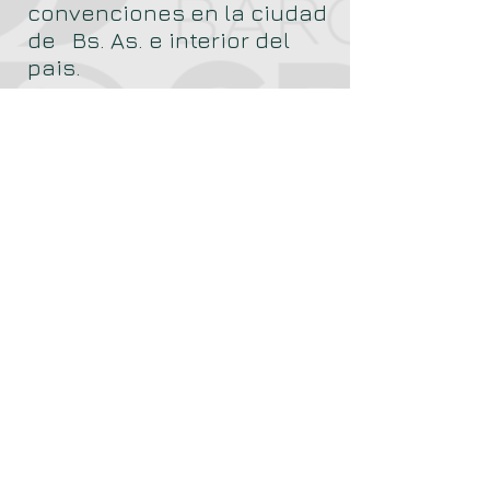
convenciones en la ciudad
de
Bs. As. e interior del
pais.
407 Lincoln Road Suite 11K
Miami Beach, FL 33139 -
+1
(786) 475-5600
+1 (212) 252-